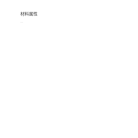
材料属性
...
Inspire PolyFoam采用DAPS上升实验确定PU的热物属性和反应