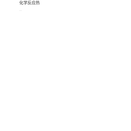
化学反应热
...
Inspire PolyFoam充分考虑到发泡过程中的化学反应热，从而能够